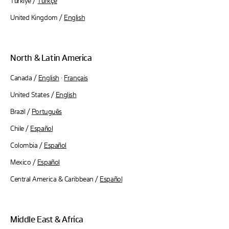
Türkiye /
Türkçe
United Kingdom /
English
North & Latin America
Canada /
English
·
Français
United States /
English
Brazil /
Português
Chile /
Español
Colombia /
Español
Mexico /
Español
Central America & Caribbean /
Español
Middle East & Africa