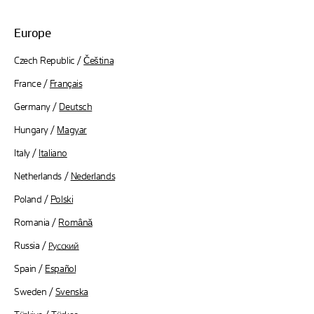
Europe
Czech Republic /
Čeština
France /
Français
Germany /
Deutsch
Hungary /
Magyar
Italy /
Italiano
Netherlands /
Nederlands
Poland /
Polski
Romania /
Română
Russia /
Русский
Spain /
Español
Sweden /
Svenska