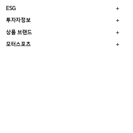
ESG
투자자정보
상품 브랜드
모터스포츠
Family Site
Official Partner of
English
Korean
Hankook in Your Location
United States
f
y
I
L
T