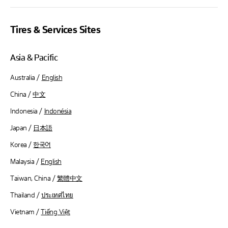
Tires & Services Sites
Asia & Pacific
Australia /
English
China /
中文
Indonesia /
Indonésia
Japan /
日本語
Korea /
한국어
Malaysia /
English
Taiwan, China /
繁體中文
Thailand /
ประเทศไทย
Vietnam /
Tiếng Việt