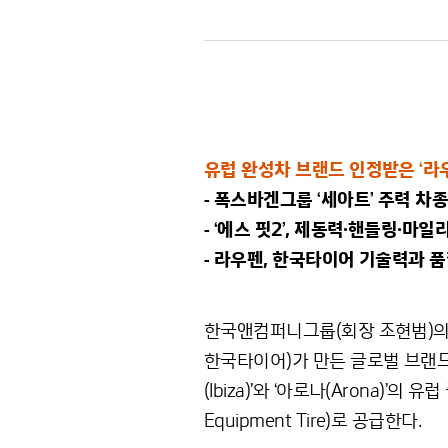
유럽 완성차 브랜드 인정받은 ‘라
- 폭스바겐그룹 ‘세아트’ 주력 차종
- ‘에스 핏2’, 제동력·핸들링·마
- 라우펜, 한국타이어 기술력과 
한국앤컴퍼니그룹(회장 조현범)의
한국타이어)가 만든 글로벌 브랜드 ‘
(Ibiza)’와 ‘아로나(Arona)’의
Equipment Tire)로 공급한다.