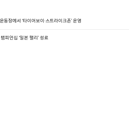
합운동장에서 ‘타이어보이·스트라이크존’ 운영
챔피언십 ‘일본 랠리’ 성료