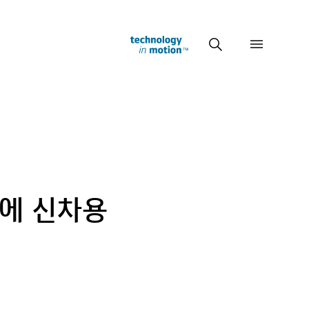
S
M
T
e
e
e
a
n
c
r
u
h
c
n
h
o
l
o
g
y
i
n
m
o
t
i
o
n
’에 신차용