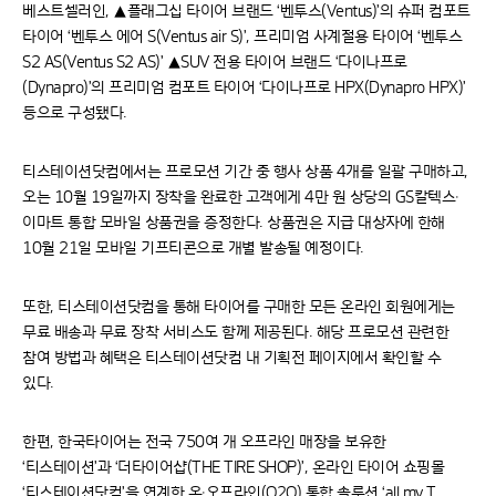
베스트셀러인, ▲플래그십 타이어 브랜드 ‘벤투스(Ventus)’의 슈퍼 컴포트
타이어 ‘벤투스 에어 S(Ventus air S)’, 프리미엄 사계절용 타이어 ‘벤투스
S2 AS(Ventus S2 AS)’ ▲SUV 전용 타이어 브랜드 ‘다이나프로
(Dynapro)’의 프리미엄 컴포트 타이어 ‘다이나프로 HPX(Dynapro HPX)’
등으로 구성됐다.
티스테이션닷컴에서는 프로모션 기간 중 행사 상품 4개를 일괄 구매하고,
오는 10월 19일까지 장착을 완료한 고객에게 4만 원 상당의 GS칼텍스·
이마트 통합 모바일 상품권을 증정한다. 상품권은 지급 대상자에 한해
10월 21일 모바일 기프티콘으로 개별 발송될 예정이다.
또한, 티스테이션닷컴을 통해 타이어를 구매한 모든 온라인 회원에게는
무료 배송과 무료 장착 서비스도 함께 제공된다. 해당 프로모션 관련한
참여 방법과 혜택은 티스테이션닷컴 내 기획전 페이지에서 확인할 수
있다.
한편, 한국타이어는 전국 750여 개 오프라인 매장을 보유한
‘티스테이션’과 ‘더타이어샵(THE TIRE SHOP)’, 온라인 타이어 쇼핑몰
‘티스테이션닷컴’을 연계한 온·오프라인(O2O) 통합 솔루션 ‘all my T