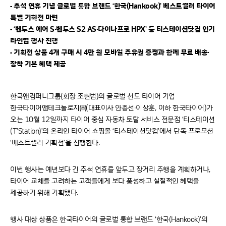
- 추석 연휴 기념 글로벌 통합 브랜드 ‘한국(Hankook)’ 베스트셀러 타이어
특별 기획전 마련
- ‘벤투스 에어 S·벤투스 S2 AS·다이나프로 HPX’ 등 티스테이션닷컴 인기
라인업 행사 진행
- 기획전 상품 4개 구매 시 4만 원 모바일 주유권 증정과 함께 무료 배송·
장착 기본 혜택 제공
한국앤컴퍼니그룹(회장 조현범)의 글로벌 선도 타이어 기업
한국타이어앤테크놀로지㈜(대표이사 안종선·이상훈, 이하 한국타이어)가
오는 10월 12일까지 타이어 중심 자동차 토탈 서비스 전문점 ‘티스테이션
(T’Station)’의 온라인 타이어 쇼핑몰 ‘티스테이션닷컴’에서 단독 프로모션
‘베스트셀러 기획전’을 진행한다.
이번 행사는 예년보다 긴 추석 연휴를 앞두고 장거리 주행을 계획하거나,
타이어 교체를 고려하는 고객들에게 보다 풍성하고 실질적인 혜택을
제공하기 위해 기획됐다.
행사 대상 상품은 한국타이어의 글로벌 통합 브랜드 ‘한국(Hankook)’의