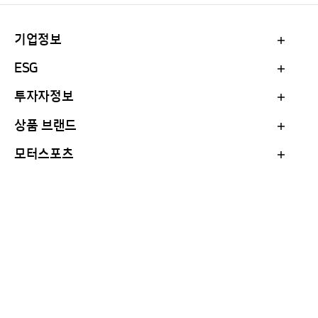
기업정보
ESG
투자자정보
상품 브랜드
모터스포츠
Family Site
Official Partner of
English
Korean
Hankook in Your Location