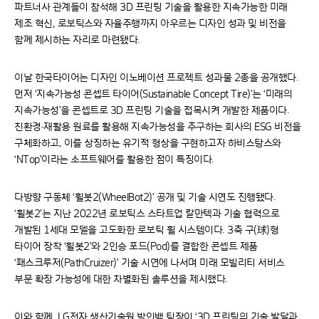
파트너사 관계들이 참석해 3D 프린팅 기술을 활용한 지속가능한 미래
제조 혁신, 로보틱스와 자율주행까지 아우르는 디자인 성과 및 비전을
함께 제시하는 자리로 마련됐다.
이날 한국타이어는 디자인 이노베이션 프로젝트 성과물 2종을 공개했다.
먼저 ‘지속가능성 콘셉트 타이어(Sustainable Concept Tire)’는 ‘미래의
지속가능성’을 콘셉트로 3D 프린팅 기술을 접목시켜 개발한 제품이다.
친환경∙재활용 원료를 활용해 지속가능성을 추구하는 회사의 ESG 비전을
구체화하고, 이를 상징하는 유기적 형상을 구현하고자 하비스탕스와
‘NTop’이라는 소프트웨어를 활용한 점이 특징이다.
다방향 구동체 ‘휠봇2(WheelBot2)’ 공개 및 기술 시연도 진행됐다.
‘휠봇2’는 지난 2022년 로보틱스 스타트업 칼만텍과 기술 협력으로
개발된 1세대 모델을 고도화한 로보틱 휠 시스템이다. 3축 구(球)형
타이어 장착 ‘휠봇2’와 2인승 포드(Pod)를 결합한 콘셉트 제품
‘패스크루저(PathCruizer)’ 기술 시연에 나서며 미래 모빌리티 서비스
부문 확장 가능성에 대한 차별화된 솔루션을 제시했다.
이와 함께, LG전자 생산기술원 박인백 팀장이 ‘3D 프린팅의 기술 발달과