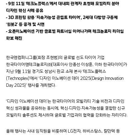
- 9월 11일 ‘테크노플렉스’에서 대내외 관계자 초청해 모빌리티 분야
디자인 혁신 사례 공유
- 3D 프린팅 활용 ‘지속가능성 콘셉트 타이어’, 2세대 다방향 구동체
‘휠봇2’ 등 공개 및 시연
- 오픈이노베이션 기반 글로벌 파트너십 이어나가며 테크놀로지 리더십
확보 매진
한국앤컴퍼니그룹(회장 조현범)의 글로벌 선도 타이어 기업
한국타이어앤테크놀로지㈜(대표이사 안종선·이상훈, 이하 한국타이어)가
지난 9월 11일 경기도 성남시 판교 소재 본사 ‘테크노플렉스
(Technoplex)’에서 ‘디자인 이노베이션 데이 2025(Design Innovation
Day 2025)’ 행사를 개최했다.
‘디자인 이노베이션 데이’는 한국타이어의 모빌리티 기술 비전과 디자인
혁신 성과물을 공유하는 동시에, 혁신∙디자인∙지속가능성을 결합한 신규
모빌리티 솔루션도 제시하며 글로벌 기업과의 협력을 강화하는 자리이다.
올해 행사는 사내 임직원을 비롯하여 LG전자, 하비스탕스, 칼만텍 등