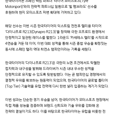
한국타이어는 스페인 핵심 파트너 ‘타이어 모터스포츠(Tyre
Motorsport)’와의 전략적 파트너십 일환으로 ‘힐 멤브라도’ 선수를
후원하며 현지 모터스포츠 저변 확대에 기여하고 있다.
해당 선수는 이번 시즌 한국타이어의 익스트림 전천후 랠리용 타이어
‘다이나프로 R213(Dynapro R213)’을 장착해 극한 오프로드 환경에서
안정적이고 일관된 레이스를 펼쳤다. 1라운드 ‘카세레스 랠리’를 시작으로
4연승을 거둔 데 이어, 이번 대회 성적을 통해 시즌 종합 우승을 확정짓는
동시에 스페인 랠리 역대 최연소 챔피언이라는 기록을 세웠다.
한국타이어의 ‘다이나프로 R213’은 극한의 노면 조건에서도 탁월한
접지력과 내구성을 발휘해 드라이버가 시즌 내내 우수한 성적을
안정적으로 유지할 수 있도록 뒷받침했다. 이는 곧 챔피언십 경쟁에서의
결정적 우위를 확보하는 원동력이 되었으며, 한국타이어의 글로벌 톱티어
(Top Tier) 기술력을 유럽 전역에 다시 한번 널리 입증하는 계기가 되었다.
이번 성과는 단순한 경기 우승을 넘어, 한국타이어가 모터스포츠 현장에서
직접 제품 성능을 검증하며 브랜드 신뢰도와 기술 우위를 강화해 온
전략의 결실이기도 하다. 이를 바탕으로 한국타이어는 유럽을 비롯한 전