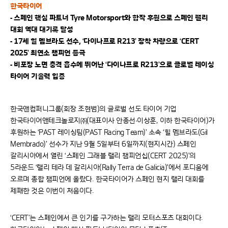
한국타이어
- 스페인 핵심 파트너 Tyre Motorsport와 합작 후원으로 스페인 랠리
대회 역대 대기록 달성
- 17세 힐 멤브라도 선수, ‘다이나프로 R213’ 장착 차량으로 ‘CERT
2025’ 최연소 챔피언 등극
- 비포장 노면 충격 흡수에 뛰어난 ‘다이나프로 R213’으로 글로벌 레이싱
타이어 기술력 입증
한국앤컴퍼니그룹(회장 조현범)의 글로벌 선도 타이어 기업
한국타이어앤테크놀로지㈜(대표이사 안종선∙이상훈, 이하 한국타이어)가
후원하는 ‘PAST 레이싱팀(PAST Racing Team)’ 소속 ‘힐 멤브라도(Gil
Membrado)’ 선수가 지난 9월 5일부터 6일까지(현지시간) 스페인
갈리시아에서 열린 ‘스페인 그래블 랠리 챔피언십(CERT 2025)’의
5라운드 ‘랠리 테라 데 갈리시아(Rally Terra de Galicia)’에서 포디움에
오르며 종합 챔피언에 올랐다. 한국타이어가 스페인 현지 랠리 대회를
제패한 것은 이번이 처음이다.
‘CERT’는 스페인에서 큰 인기를 구가하는 랠리 모터스포츠 대회이다.